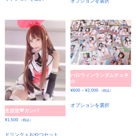
オプションを選択
の
の
¥600
商
商
–
品
¥5,000
品
に
に
は
は
複
複
数
数
の
の
バ
バ
ハロウィンランダムチェキ
リ
リ
☆
エ
エ
価
¥
600
–
¥
2,000
（税込）
ー
ー
格
こ
シ
帯:
オプションを選択
シ
の
生放送💖カンパ
¥600
ョ
ョ
商
–
¥
1,500
（税込）
ン
ン
品
¥2,000
が
が
に
ドリンク＋おやつセット