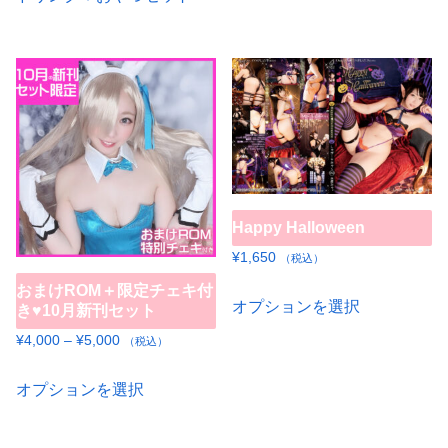
あ
あ
は
り
り
複
ま
ま
数
す。
す。
の
オ
オ
バ
プ
プ
リ
シ
シ
エ
ョ
ョ
ー
Happy Halloween
ン
ン
シ
¥
1,650
は
（税込）
は
ョ
商
こ
おまけROM＋限定チェキ付
商
ン
オプションを選択
き♥10月新刊セット
品
の
品
が
価
¥
4,000
–
¥
5,000
ペ
（税込）
商
ペ
あ
格
ー
こ
品
ー
り
帯:
オプションを選択
ジ
の
に
ジ
¥4,000
ま
か
商
は
か
–
す。