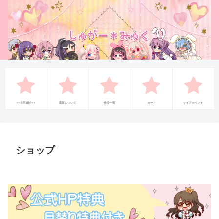
++自己紹介++
通販について
作品一覧
カート
マイアカウント
ショップ