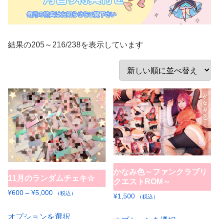
新
結果の205～216/238を表示しています
し
い
順
かなみ色～ファンクラブリ
11月のランダムチェキ☆
クエストROM～
価
¥
600
–
¥
5,000
（税込）
¥
1,500
（税込）
格
こ
こ
帯:
オプションを選択