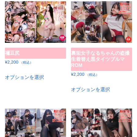
ら
品
複
¥5,000
ら
オ
選
に
数
選
プ
択
は
の
択
シ
で
複
バ
で
ョ
き
数
リ
き
ン
ま
の
エ
ま
は
禰豆尻
裏垢女子なるちゃんの盗撮
す
バ
ー
す
商
生着替え黒タイツブルマ
リ
¥
2,200
シ
（税込）
ROM
品
エ
ョ
こ
¥
2,200
ペ
（税込）
オプションを選択
ー
ン
の
ー
こ
シ
が
商
オプションを選択
ジ
の
ョ
あ
品
か
商
ン
り
に
ら
品
が
ま
は
選
に
あ
す。
複
択
は
り
オ
数
で
複