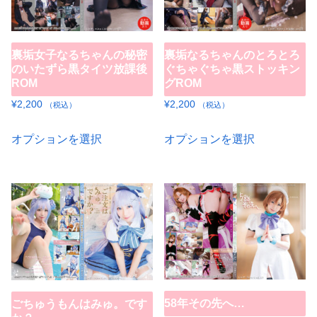
ま
プ
の
き
数
す。
シ
バ
ま
の
オ
ョ
リ
裏垢女子なるちゃんの秘密
裏垢なるちゃんのとろとろ
す
バ
プ
ン
エ
のいたずら黒タイツ放課後
ぐちゃぐちゃ黒ストッキン
リ
ROM
グROM
シ
は
ー
エ
ョ
¥
2,200
¥
2,200
商
（税込）
（税込）
シ
ー
ン
品
こ
こ
ョ
シ
オプションを選択
オプションを選択
は
ペ
の
の
ン
ョ
商
ー
商
商
が
ン
品
ジ
品
品
あ
が
ペ
か
に
に
り
あ
ー
ら
は
は
ま
り
ジ
選
複
複
す。
ま
か
択
数
数
オ
す。
ら
で
の
の
プ
オ
選
58年その先へ…
き
ごちゅうもんはみゅ。です
バ
バ
シ
プ