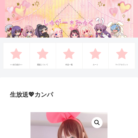
++自己紹介++
通販について
作品一覧
カート
マイアカウント
生放送💖カンパ