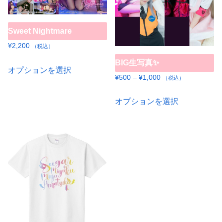
Sweet Nightmare
¥
2,200
（税込）
こ
BIG生写真✨
オプションを選択
の
価
¥
500
–
¥
1,000
（税込）
格
商
こ
帯:
オプションを選択
品
の
¥500
に
商
–
は
品
¥1,000
複
に
数
は
の
複
バ
数
リ
の
エ
バ