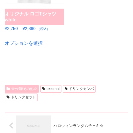
ー
リ
シ
オリジナル ロゴTシャツ
エ
white
ョ
ー
価
ン
¥
2,750
–
¥
2,860
（税込）
シ
格
が
こ
ョ
帯:
オプションを選択
あ
の
ン
¥2,750
り
商
が
–
ま
品
あ
¥2,860
す。
に
り
オ
は
ま
プ
複
す。
未分類/その他☆
external
ドリンクカンパ
シ
数
オ
ドリンクセット
ョ
の
プ
ン
バ
シ
は
リ
ョ
ハロウィンランダムチェキ☆
商
エ
ン