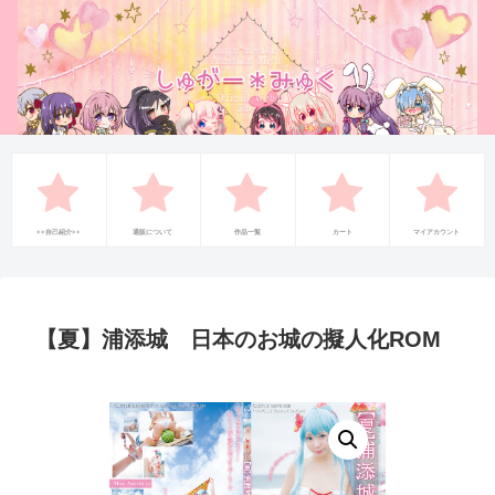
++自己紹介++
通販について
作品一覧
カート
マイアカウント
【夏】浦添城 日本のお城の擬人化ROM