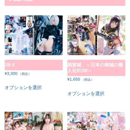
2B if
雑賀城 ～日本の御城の擬
人化ROM～
¥
3,300
（税込）
¥
1,650
（税込）
こ
オプションを選択
こ
の
オプションを選択
の
商
商
品
品
に
に
は
は