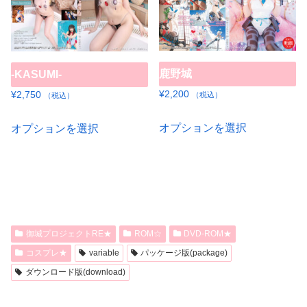
複
複
数
数
の
の
バ
鹿野城
-KASUMI-
バ
リ
リ
¥
2,200
¥
2,750
（税込）
（税込）
エ
エ
こ
こ
ー
オプションを選択
オプションを選択
ー
の
の
シ
シ
商
商
ョ
ョ
品
品
ン
ン
に
に
が
が
は
は
あ
あ
複
複
り
御城プロジェクトRE★
ROM☆
DVD-ROM★
り
数
数
ま
コスプレ★
variable
パッケージ版(package)
ま
の
の
す。
ダウンロード版(download)
す。
バ
バ
オ
オ