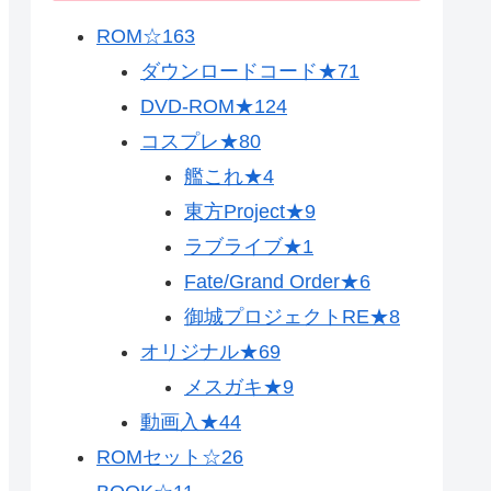
ROM☆
163
ダウンロードコード★
71
DVD-ROM★
124
コスプレ★
80
艦これ★
4
東方Project★
9
ラブライブ★
1
Fate/Grand Order★
6
御城プロジェクトRE★
8
オリジナル★
69
メスガキ★
9
動画入★
44
ROMセット☆
26