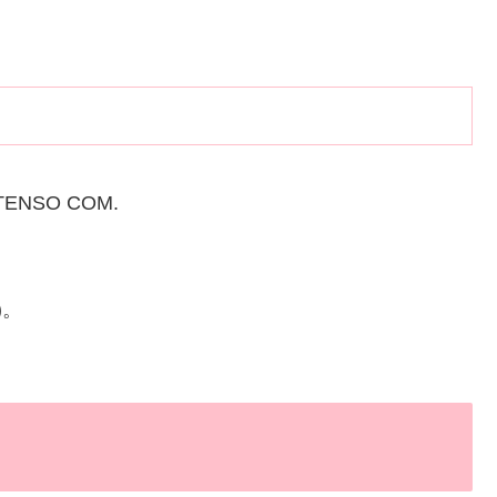
se TENSO COM.
)。