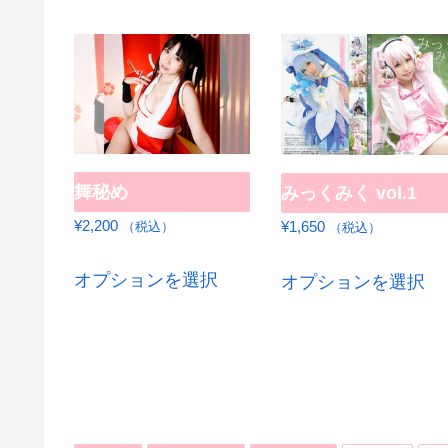
舞秘め
みっくみく vol.1
¥
2,200
¥
1,650
（税込）
（税込）
こ
こ
オプションを選択
オプションを選択
の
の
商
商
品
品
に
に
は
は