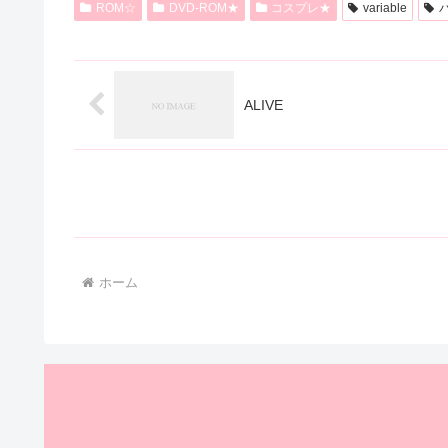
複
複
ROM☆
DVD-ROM★
コスプレ★
variable
パ
数
数
の
の
バ
バ
ALIVE
リ
リ
エ
エ
ー
ー
シ
シ
ョ
ョ
ホーム
ン
ン
が
が
あ
あ
り
り
ま
ま