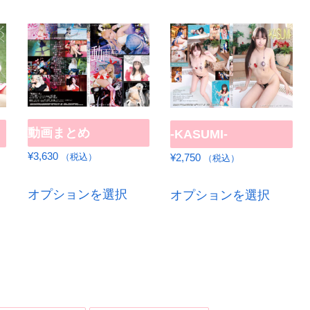
動画まとめ
-KASUMI-
¥
3,630
¥
2,750
（税込）
（税込）
こ
こ
オプションを選択
オプションを選択
の
の
商
商
品
品
に
に
は
は