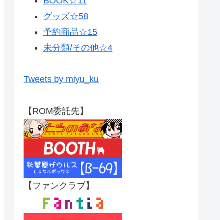
BOOK☆
11
グッズ☆
58
予約商品☆
15
未分類/その他☆
4
Tweets by miyu_ku
【ROM委託先】
【ファンクラブ】