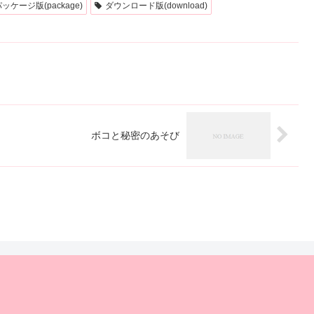
複
複
ッケージ版(package)
ダウンロード版(download)
数
数
の
の
バ
バ
リ
リ
エ
エ
ボコと秘密のあそび
ー
ー
シ
シ
ョ
ョ
ン
ン
が
が
あ
あ
り
り
ま
ま