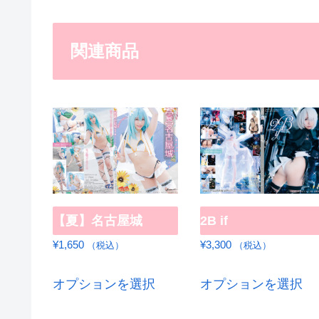
関連商品
【夏】名古屋城
2B if
¥
1,650
¥
3,300
（税込）
（税込）
こ
こ
オプションを選択
オプションを選択
の
の
商
商