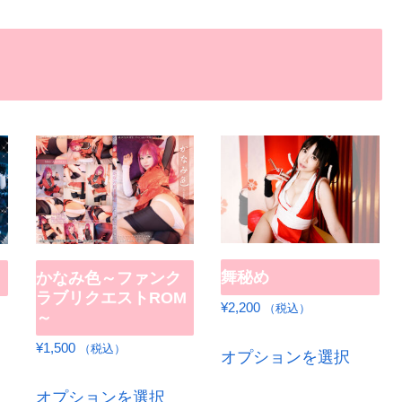
舞秘め
かなみ色～ファンク
ラブリクエストROM
¥
2,200
（税込）
～
こ
¥
1,500
（税込）
オプションを選択
の
こ
オプションを選択
商