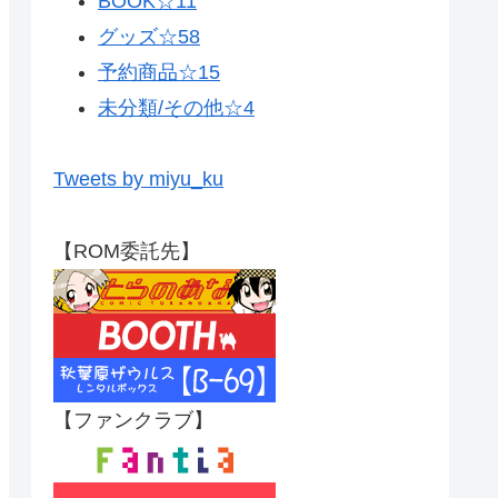
BOOK☆
11
グッズ☆
58
予約商品☆
15
未分類/その他☆
4
Tweets by miyu_ku
【ROM委託先】
【ファンクラブ】