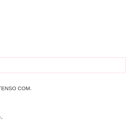
se TENSO COM.
)。