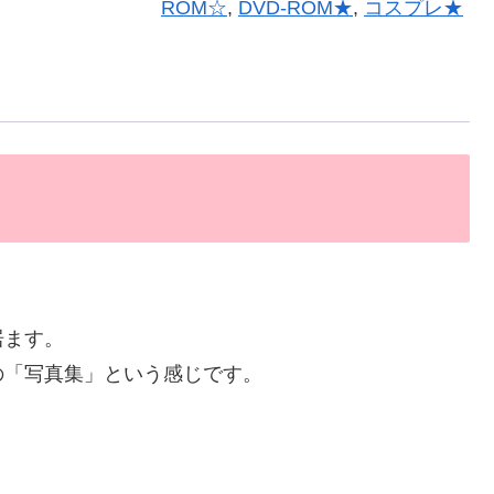
ROM☆
,
DVD-ROM★
,
コスプレ★
居ます。
の「写真集」という感じです。