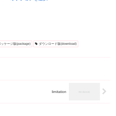
の
品
商
に
品
は
に
複
は
数
複
ッケージ版(package)
ダウンロード版(download)
の
数
バ
の
リ
バ
エ
リ
ー
エ
シ
limitation
ー
ョ
シ
ン
ョ
が