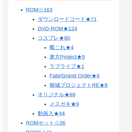
ROM☆
163
ダウンロードコード★
71
DVD-ROM★
124
コスプレ★
80
艦これ★
4
東方Project★
9
ラブライブ★
1
Fate/Grand Order★
6
御城プロジェクトRE★
8
オリジナル★
69
メスガキ★
9
動画入★
44
ROMセット☆
26