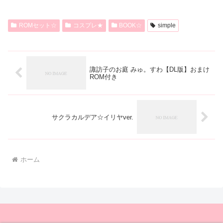
が
が
は
は
あ
あ
複
複
ROMセット☆
コスプレ★
BOOK☆
simple
り
り
数
数
ま
ま
の
の
す。
す。
バ
バ
諏訪子のお庭 みゅ。すわ【DL版】おまけ
オ
ROM付き
オ
リ
リ
プ
プ
エ
エ
シ
シ
ー
ー
サクラカルデア☆イリヤver.
ョ
ョ
シ
シ
ン
ン
ョ
ョ
は
は
ン
ン
ホーム
商
商
が
が
品
品
あ
あ
ペ
ペ
り
り
ー
ー
ま
ま
ジ
ジ
す。
す。