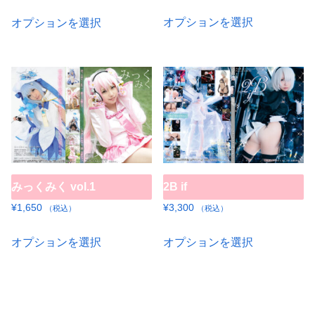
こ
こ
オプションを選択
オプションを選択
の
の
商
商
品
品
に
に
は
は
複
複
数
数
の
の
みっくみく vol.1
2B if
バ
バ
リ
リ
¥
1,650
¥
3,300
（税込）
（税込）
エ
エ
こ
こ
オプションを選択
オプションを選択
ー
ー
の
の
シ
シ
商
商
ョ
ョ
品
品
ン
ン
に
に