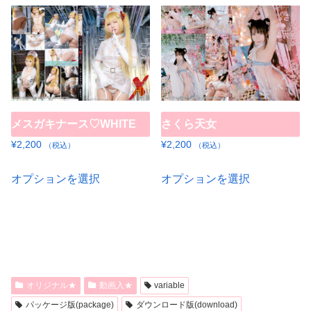
は
品
複
に
数
は
の
複
バ
数
リ
の
エ
メスガキナース♡WHITE
さくら天女
バ
ー
リ
¥
2,200
¥
2,200
（税込）
（税込）
シ
エ
こ
こ
オプションを選択
オプションを選択
ョ
ー
の
の
ン
シ
商
商
が
ョ
品
品
あ
ン
に
に
り
が
は
は
ま
あ
複
複
オリジナル★
動画入★
variable
す。
り
数
数
パッケージ版(package)
ダウンロード版(download)