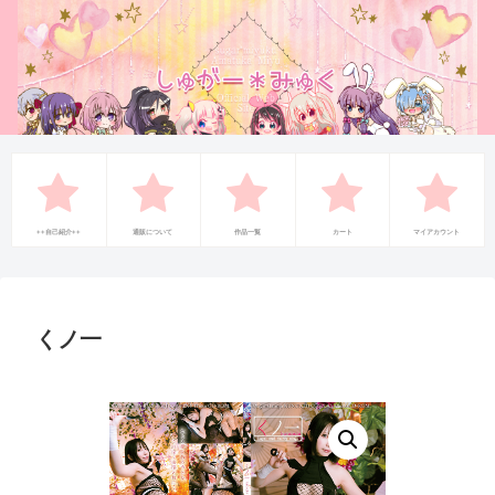
++自己紹介++
通販について
作品一覧
カート
マイアカウント
くノ一