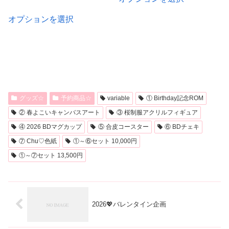
の
格
こ
¥9,900
商
帯:
オプションを選択
–
の
¥4,430
品
¥12,000
商
–
に
品
¥12,900
は
に
複
は
数
複
グッズ☆
予約商品☆
variable
① Birthday記念ROM
の
数
② 春よこいキャンバスアート
③ 桜制服アクリルフィギュア
バ
の
④ 2026 BDマグカップ
⑤ 合皮コースター
⑥ BDチェキ
リ
バ
⑦ Chu♡色紙
①～⑥セット 10,000円
エ
リ
①～⑦セット 13,500円
ー
エ
シ
ー
ョ
シ
2026💖バレンタイン企画
ン
ョ
が
ン