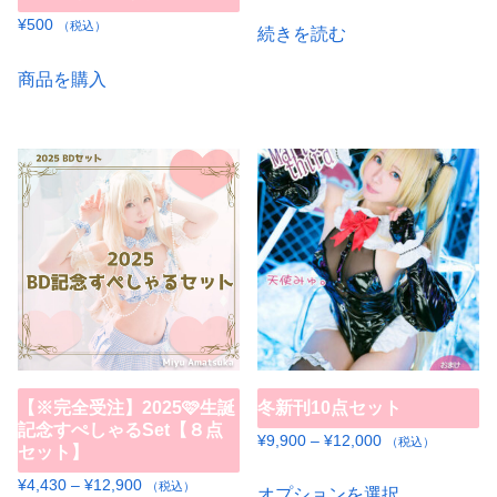
¥
500
（税込）
続きを読む
商品を購入
【※完全受注】2025🩷生誕
冬新刊10点セット
記念すぺしゃるSet【８点
価
¥
9,900
–
¥
12,000
（税込）
セット】
格
こ
価
¥
4,430
–
¥
12,900
（税込）
帯:
オプションを選択