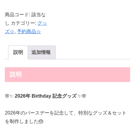
帯:
¥700
商品コード:
該当な
–
し
カテゴリー:
グッ
¥13,500
ズ☆
,
予約商品☆
説明
追加情報
説明
🌸✨
2026年 Birthday 記念グッズ
✨🌸
2026年のバースデーを記念して、特別なグッズ＆セット
を制作しました🎂