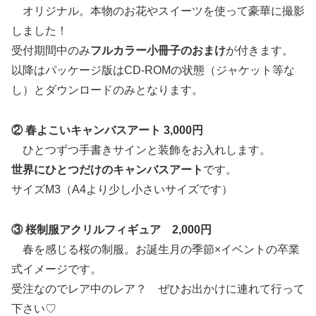
オリジナル。本物のお花やスイーツを使って豪華に撮影
しました！
受付期間中のみ
フルカラー小冊子のおまけ
が付きます。
以降はパッケージ版はCD-ROMの状態（ジャケット等な
し）とダウンロードのみとなります。
② 春よこいキャンバスアート 3,000円
ひとつずつ手書きサインと装飾をお入れします。
世界にひとつだけのキャンバスアート
です。
サイズM3（A4より少し小さいサイズです）
③ 桜制服アクリルフィギュア 2,000円
春を感じる桜の制服。お誕生月の季節×イベントの卒業
式イメージです。
受注なのでレア中のレア？ ぜひお出かけに連れて行って
下さい♡