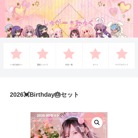
++自己紹介++
通販について
作品一覧
カート
マイアカウント
2026💓‪Birthday🎂セット‪