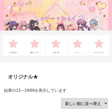
++自己紹介++
通販について
作品一覧
カート
マイアカウント
オリジナル★
新
結果の13～24/69を表示しています
し
い
順