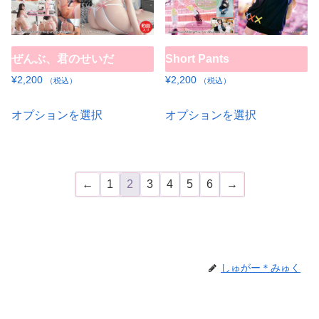
複
複
ジ
ペ
り
り
数
数
か
ー
ま
ま
の
の
ら
ジ
す。
す。
ぜんぶ、君のせいだ
Short Pants
バ
バ
選
か
オ
オ
リ
リ
¥
2,200
¥
2,200
（税込）
（税込）
択
ら
プ
プ
エ
エ
こ
こ
で
選
オプションを選択
オプションを選択
シ
シ
ー
ー
の
の
き
択
ョ
ョ
シ
シ
商
商
ま
で
ン
ン
ョ
ョ
品
品
す
き
は
は
ン
ン
に
に
←
1
2
3
4
5
6
→
ま
商
商
が
が
は
は
す
品
品
あ
あ
複
複
ペ
ペ
り
り
数
数
ー
ー
ま
ま
の
の
しゅがー＊みゅく
ジ
ジ
す。
す。
バ
バ
か
か
オ
オ
リ
リ
ら
ら