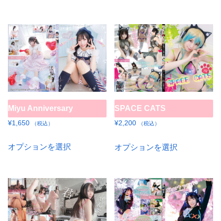
は
ン
シ
す
す
商
商
品
商
が
ョ
品
品
ペ
品
あ
ン
に
に
ー
ペ
り
が
は
は
ジ
ー
ま
あ
複
複
か
ジ
す。
り
数
数
ら
か
オ
ま
の
の
選
ら
プ
す。
Miyu Anniversary
SPACE CATS
バ
バ
択
選
シ
オ
リ
リ
¥
1,650
¥
2,200
で
（税込）
（税込）
択
ョ
プ
エ
エ
き
こ
こ
で
ン
オプションを選択
オプションを選択
シ
ー
ー
ま
の
の
き
は
ョ
シ
シ
す
商
商
ま
商
ン
ョ
ョ
品
品
す
品
は
ン
ン
に
に
ペ
商
が
が
は
は
ー
品
あ
あ