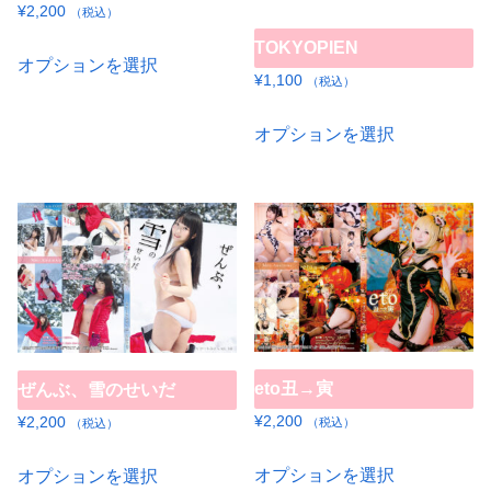
リ
¥
2,200
（税込）
シ
シ
ー
エ
こ
TOKYOPIEN
ョ
ョ
シ
オプションを選択
ー
の
¥
1,100
（税込）
ン
ン
ョ
シ
商
こ
は
は
ン
オプションを選択
ョ
品
の
商
商
が
ン
に
商
品
品
あ
が
は
品
ペ
ペ
り
あ
複
に
ー
ー
ま
り
数
は
ジ
ジ
す。
ま
の
複
か
か
オ
す。
バ
数
ら
ら
プ
オ
リ
の
選
選
シ
プ
エ
eto丑→寅
ぜんぶ、雪のせいだ
バ
択
択
ョ
シ
ー
リ
¥
2,200
¥
2,200
（税込）
で
で
（税込）
ン
ョ
シ
エ
き
き
こ
こ
は
ン
オプションを選択
ョ
オプションを選択
ー
ま
ま
の
の
商