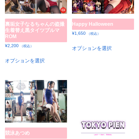
数
数
の
の
裏垢女子なるちゃんの盗撮
Happy Halloween
バ
バ
生着替え黒タイツブルマ
リ
リ
¥
1,650
（税込）
ROM
エ
エ
こ
¥
2,200
（税込）
オプションを選択
ー
ー
の
こ
シ
シ
商
オプションを選択
の
ョ
ョ
品
商
ン
ン
に
品
が
が
は
に
あ
あ
複
は
り
り
数
複
ま
ま
の
数
す。
す。
バ
の
オ
オ
リ
競泳あつめ
バ
プ
プ
エ