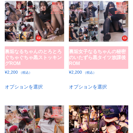
裏垢なるちゃんのとろとろ
裏垢女子なるちゃんの秘密
ぐちゃぐちゃ黒ストッキン
のいたずら黒タイツ放課後
グROM
ROM
¥
2,200
¥
2,200
（税込）
（税込）
こ
こ
オプションを選択
オプションを選択
の
の
商
商
品
品
に
に
は
は
複
複