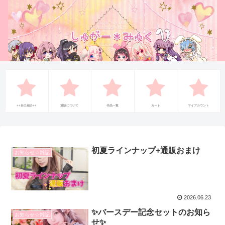
++自己紹介++
通販について
作品一覧
カート
マイアカウント
初夏ラインナップ+通販おまけ
お知らせ☆雑記
2026.06.23
✨️バースデー記念セットのお知ら
お知らせ☆雑記
せ✨️