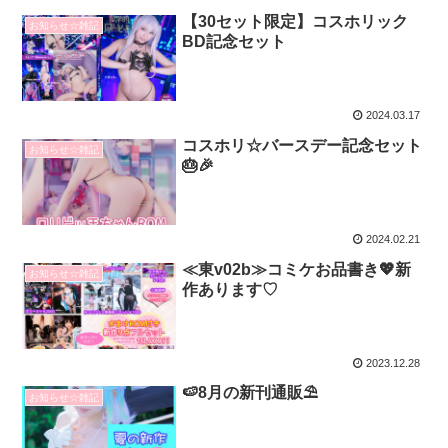
【30セット限定】コスホリック
お知らせ☆雑記
BD記念セット
2024.03.17
コスホリ☆バースデー記念セット
お知らせ☆雑記
🎂🎉
2024.02.21
≪東v02b≫コミケお品書き💖新
お知らせ☆雑記
作あります♡
2023.12.28
🍉8月の新刊通販⛱️
お知らせ☆雑記